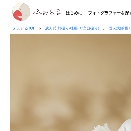
はじめに
フォトグラファーを探
ふぉとるTOP
>
成人式(前撮り/後撮り/当日撮り)
>
成人式(前撮り