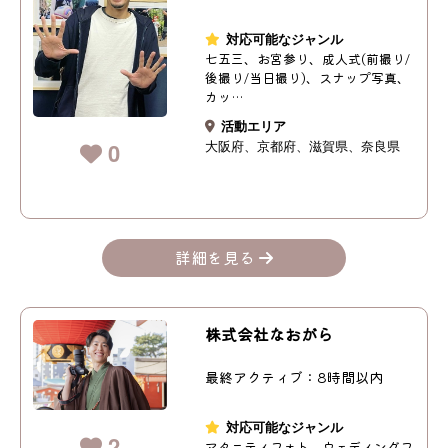
対応可能なジャンル
七五三、お宮参り、成人式(前撮り/
後撮り/当日撮り)、スナップ写真、
カッ…
活動エリア
大阪府
京都府
滋賀県
奈良県
0
詳細を見る
株式会社なおがら
最終アクティブ：8時間以内
対応可能なジャンル
2
マタニティフォト、ウェディングフ