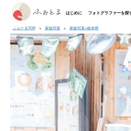
はじめに
フォトグラファーを探
ふぉとるTOP
>
家族写真
>
家族写真×岐阜県