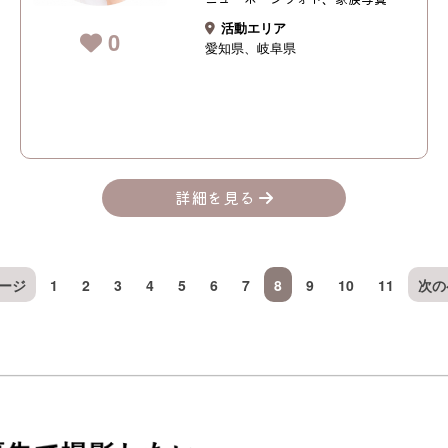
活動エリア
0
愛知県
岐阜県
詳細を見る
ージ
1
2
3
4
5
6
7
8
9
10
11
次の