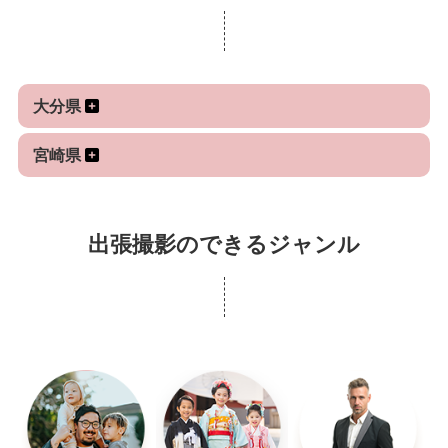
『精いっぱい喜んでもらえる、もう一度お願いした
くなるような撮影』をしますのでよろしく願いしま
大分県
す！
宮崎県
出張撮影のできるジャンル