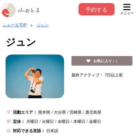
予約する
メニュー
ふぉとるTOP
>
ジュン
ジュン
お気に入り：
1
最終アクティブ：
7日以上前
活動エリア：
熊本県
大分県
宮崎県
鹿児島県
定休：
月曜日
/
火曜日
/
水曜日
/
木曜日
/
金曜日
対応できる言語：
日本語