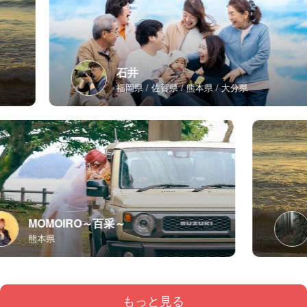
石井
福岡県
佐賀県
熊本県
大分県
MOMOIRO～百采～
熊本県
もっと見る