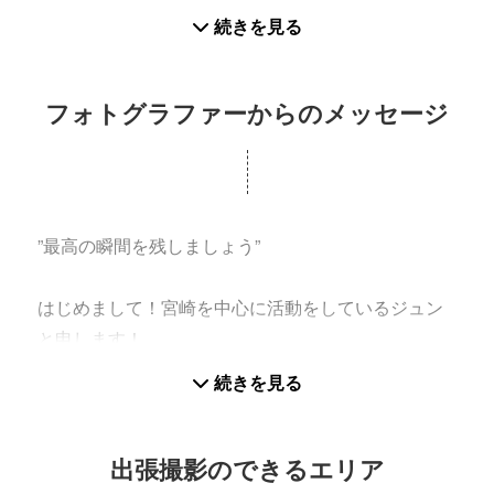
す！
続きを見る
カメラ歴は5年ほどですが、ポートレート撮影が2
年、物撮りが1年ほどになります。
あと趣味でモータースポーツをやるので流し撮りな
フォトグラファーからのメッセージ
ども可能です！
【使用機材】
カメラ：SONY α7Ⅲ
”最高の瞬間を残しましょう”
レンズ：FE 24-105mm F4 G OSS、SMC Takmar
50mm f1.4
はじめまして！宮崎を中心に活動をしているジュン
ストロボ：GODOX TT600S、TT350S
と申します！
続きを見る
撮影の際は撮影もそうですが、何よりもコミュニケ
ーションを大事にしています！
なのでたまにうるさい時があるかもしれないですけ
出張撮影のできるエリア
ど、その時は言ってくれればお口チャックします(笑)