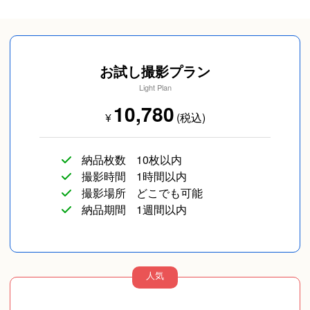
SNS用
ペットフォト
旅行
お試し撮影プラン
Light Plan
10,780
¥
(税込)
イベント/ライブ
コスプレ写真
企業向け写真
納品枚数
10枚以内
撮影時間
1時間以内
撮影場所
どこでも可能
納品期間
1週間以内
人気
物撮り(小物/食べ物/