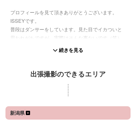
まずはポートフォリオをご覧ください。
プロフィールを見て頂きありがとうございます。
ISSEYです。
普段はダンサーをしています。見た目でイカついと
思われがちですが、実際はそんな事ないです（笑）
カメラマンとしてクラブでのアーティスト撮影や街
続きを見る
のイベント、ダンス発表会などでカメラマンをやっ
ております。
出張撮影のできるエリア
自分も演者であるので動きのある写真が得意であっ
たり、ここで撮って欲しいだろうなって撮られてる
側の気持ちにも寄り添えると思います。
まずはポートフォリオをご覧ください。
新潟県