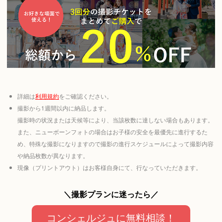
詳細は
利用規約
をご確認ください。
撮影から1週間以内に納品します。
撮影時の状況または天候等により、当該枚数に達しない場合もあります。
また、ニューボーンフォトの場合はお子様の安全を最優先に進行するた
め、特殊な撮影になりますので撮影の進行スケジュールによって撮影内容
や納品枚数が異なります。
現像（プリントアウト）はお客様自身にて、行なっていただきます。
＼撮影プランに迷ったら／
コンシェルジュに無料相談！