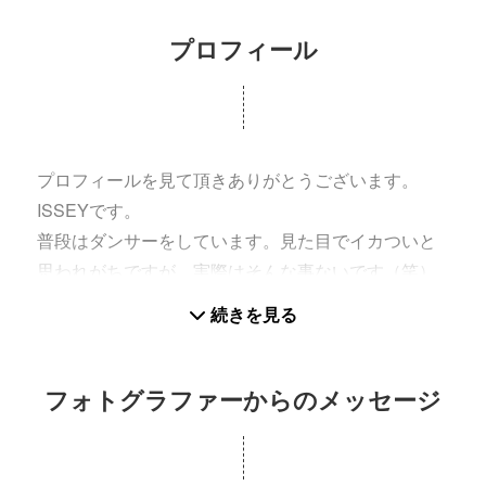
プロフィール
プロフィールを見て頂きありがとうございます。
ISSEYです。
普段はダンサーをしています。見た目でイカついと
思われがちですが、実際はそんな事ないです（笑）
カメラマンとしてクラブでのアーティスト撮影や街
続きを見る
のイベント、ダンス発表会などでカメラマンをやっ
ております。
フォトグラファーからのメッセージ
自分も演者であるので動きのある写真が得意であっ
たり、ここで撮って欲しいだろうなって撮られてる
側の気持ちにも寄り添えると思います。