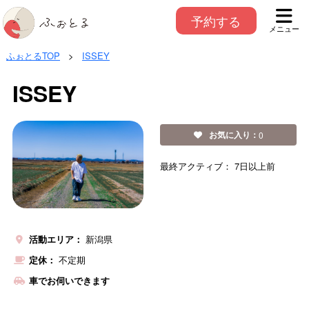
予約する
メニュー
ふぉとるTOP
>
ISSEY
ISSEY
お気に入り：
0
最終アクティブ：
7日以上前
活動エリア：
新潟県
定休：
不定期
車でお伺いできます