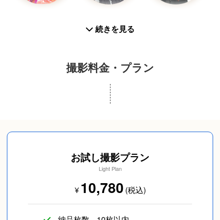
お宮参り
入学／卒業
プロフィール写真
続きを見る
撮影料金・プラン
スナップ写真
カップルフォト
友達
お試し撮影プラン
Light Plan
10,780
¥
(税込)
SNS用
旅行
イベント/ライブ
納品枚数
10枚以内