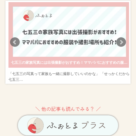
内訳などを解説します
七五三の家族写真には出張撮影がおすすめ！ママパパにおすすめの服装や撮影場所も紹介！
京
「七五三の写真って家族も一緒に撮影していいのかな」 「せっかくだから
七五三…
＼ 他の記事も読んでみる？ ／