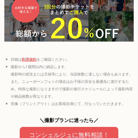
詳細は
利用規約
をご確認ください。
撮影から1週間以内に納品します。
撮影時の状況または天候等により、当該枚数に達しない場合もあります。
また、ニューボーンフォトの場合はお子様の安全を最優先に進行するた
め、特殊な撮影になりますので撮影の進行スケジュールによって撮影内容
や納品枚数が異なります。
現像（プリントアウト）はお客様自身にて、行なっていただきます。
＼撮影プランに迷ったら／
コンシェルジュに無料相談！