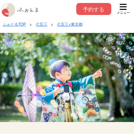
予約する
メニュー
ふぉとるTOP
>
七五三
>
七五三×東京都