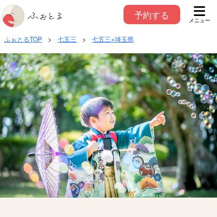
予約する
メニュー
ふぉとるTOP
>
七五三
>
七五三×埼玉県