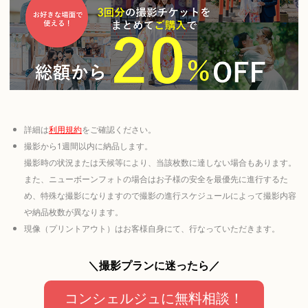
詳細は
利用規約
をご確認ください。
撮影から1週間以内に納品します。
撮影時の状況または天候等により、当該枚数に達しない場合もあります。
また、ニューボーンフォトの場合はお子様の安全を最優先に進行するた
め、特殊な撮影になりますので撮影の進行スケジュールによって撮影内容
や納品枚数が異なります。
現像（プリントアウト）はお客様自身にて、行なっていただきます。
＼撮影プランに迷ったら／
コンシェルジュに無料相談！