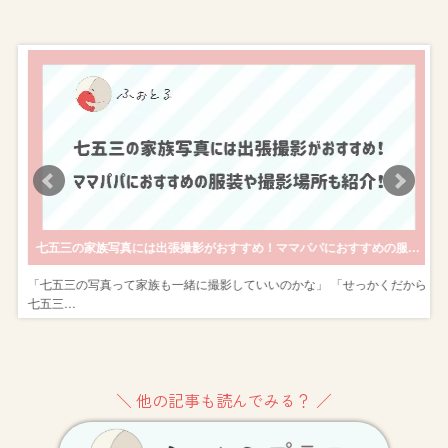
内訳などを解説します
七五三の家族写真には出張撮影がおすすめ！ママパパにおすすめの服装や撮影場所も紹介！
京
「七五三の写真って家族も一緒に撮影していいのかな」 「せっかくだから
七五三…
＼ 他の記事も読んでみる？ ／