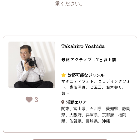
承ください。
Takahiro Yoshida
最終アクティブ：7日以上前
対応可能なジャンル
マタニティフォト、ウェディングフォ
ト、家族写真、七五三、お宮参り、
お…
3
活動エリア
関東
富山県
石川県
愛知県
静岡
県
大阪府
兵庫県
京都府
福岡
県
佐賀県
長崎県
沖縄