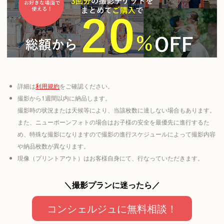
詳細は
利用規約
をご確認ください。
撮影から1週間以内に納品します。
撮影時の状況または天候等により、当該枚数に達しない場合もあります。
また、ニューボーンフォトの場合はお子様の安全を最優先に進行するた
め、特殊な撮影になりますので撮影の進行スケジュールによって撮影内容
や納品枚数が異なります。
現像（プリントアウト）はお客様自身にて、行なっていただきます。
＼撮影プランに迷ったら／
コンシェルジュに無料相談！