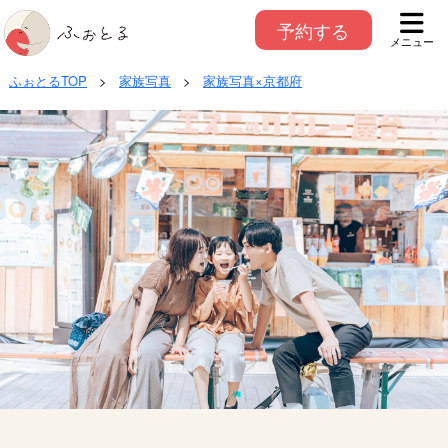
予約する
メニュー
ふぉとるTOP
>
家族写真
>
家族写真×京都府