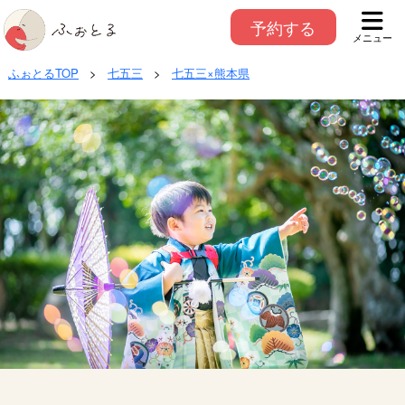
予約する
メニュー
ふぉとるTOP
>
七五三
>
七五三×熊本県