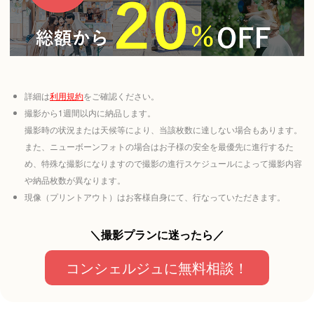
詳細は
利用規約
をご確認ください。
撮影から1週間以内に納品します。
撮影時の状況または天候等により、当該枚数に達しない場合もあります。
また、ニューボーンフォトの場合はお子様の安全を最優先に進行するた
め、特殊な撮影になりますので撮影の進行スケジュールによって撮影内容
や納品枚数が異なります。
現像（プリントアウト）はお客様自身にて、行なっていただきます。
＼撮影プランに迷ったら／
コンシェルジュに無料相談！