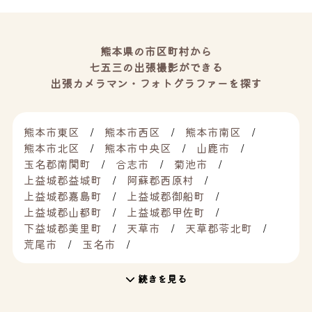
熊本県の市区町村から
七五三の出張撮影ができる
出張カメラマン・フォトグラファーを探す
熊本市東区
熊本市西区
熊本市南区
熊本市北区
熊本市中央区
山鹿市
玉名郡南関町
合志市
菊池市
上益城郡益城町
阿蘇郡西原村
上益城郡嘉島町
上益城郡御船町
上益城郡山都町
上益城郡甲佐町
下益城郡美里町
天草市
天草郡苓北町
荒尾市
玉名市
続きを見る