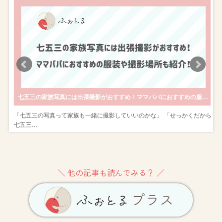
内訳などを解説します
七五三の家族写真には出張撮影がおすすめ！ママパパにおすすめの服装や撮影場所も紹介！
京
「七五三の写真って家族も一緒に撮影していいのかな」 「せっかくだから
七五三…
＼ 他の記事も読んでみる？ ／