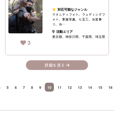
対応可能なジャンル
マタニティフォト、ウェディングフ
ォト、家族写真、七五三、お宮参
り、お…
活動エリア
東京都
神奈川県
千葉県
埼玉県
3
詳細を見る
4
5
6
7
8
9
10
11
12
13
14
15
16