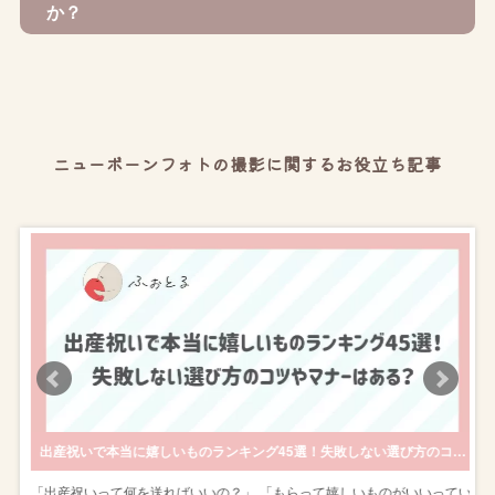
か？
ニューボーンフォトの撮影に関するお役立ち記事
めのポイントも解説
出産祝いで本当に嬉しいものランキング45選！失敗しない選び方のコツやマナーはある？
赤
「出産祝いって何を送ればいいの？」 「もらって嬉しいものがいいってい