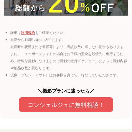
詳細は
利用規約
をご確認ください。
撮影から1週間以内に納品します。
撮影時の状況または天候等により、当該枚数に達しない場合もあります。
また、ニューボーンフォトの場合はお子様の安全を最優先に進行するた
め、特殊な撮影になりますので撮影の進行スケジュールによって撮影内容
や納品枚数が異なります。
現像（プリントアウト）はお客様自身にて、行なっていただきます。
＼撮影プランに迷ったら／
コンシェルジュに無料相談！