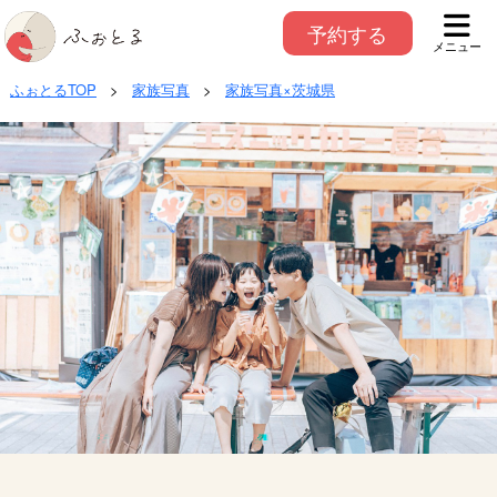
予約する
メニュー
ふぉとるTOP
>
家族写真
>
家族写真×茨城県