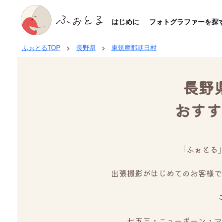
はじめに
フォトグラファーを探
ふぉとるTOP
>
長野県
>
東筑摩郡朝日村
長野
おすす
「ふぉとる
出張撮影がはじめてのお客様で
七五三・ニューボーン・マ