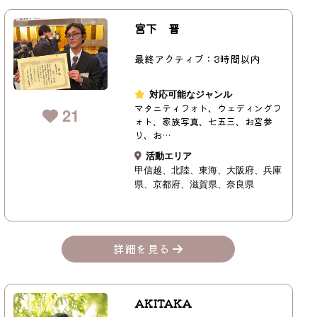
宮下 晋
最終アクティブ：3時間以内
対応可能なジャンル
マタニティフォト、ウェディングフ
21
ォト、家族写真、七五三、お宮参
り、お…
活動エリア
甲信越
北陸
東海
大阪府
兵庫
県
京都府
滋賀県
奈良県
詳細を見る
AKITAKA