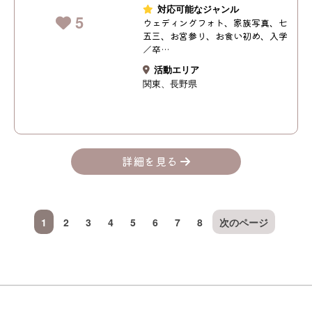
対応可能なジャンル
5
ウェディングフォト、家族写真、七
五三、お宮参り、お食い初め、入学
／卒…
活動エリア
関東
長野県
詳細を見る
1
2
3
4
5
6
7
8
次のページ