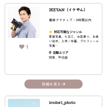
IKEYAN（イケやん）
最終アクティブ：3時間以内
対応可能なジャンル
家族写真、七五三、お宮参り、お食
い初め、入学／卒業、プロフィール
1
写真…
活動エリア
関東
甲信越
詳細を見る
irodori_photo