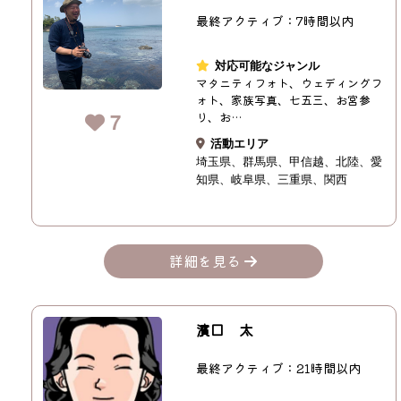
最終アクティブ：7時間以内
対応可能なジャンル
マタニティフォト、ウェディングフ
ォト、家族写真、七五三、お宮参
7
り、お…
活動エリア
埼玉県
群馬県
甲信越
北陸
愛
知県
岐阜県
三重県
関西
詳細を見る
濱口 太
最終アクティブ：21時間以内