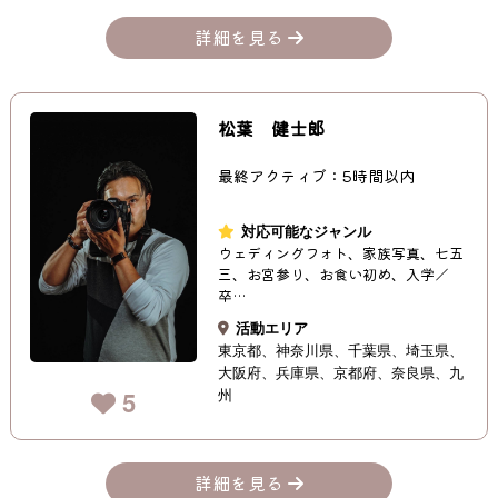
詳細を見る
松葉 健士郎
最終アクティブ：5時間以内
対応可能なジャンル
ウェディングフォト、家族写真、七五
三、お宮参り、お食い初め、入学／
卒…
活動エリア
東京都
神奈川県
千葉県
埼玉県
大阪府
兵庫県
京都府
奈良県
九
州
5
詳細を見る