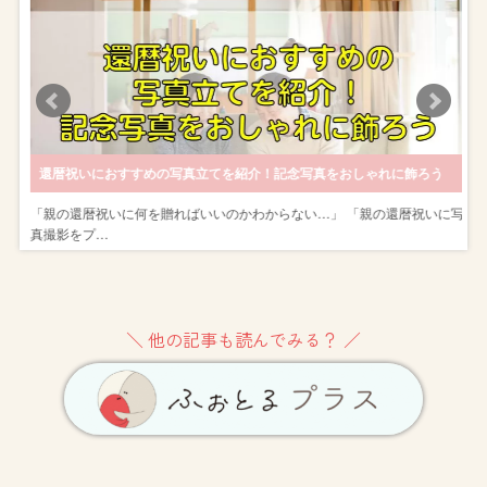
服装で撮影しよう
還暦祝いにおすすめの写真立てを紹介！記念写真をおしゃれに飾ろう
方
「親の還暦祝いに何を贈ればいいのかわからない…」 「親の還暦祝いに写
真撮影をプ…
＼ 他の記事も読んでみる？ ／