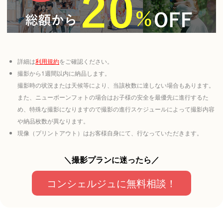
詳細は
利用規約
をご確認ください。
撮影から1週間以内に納品します。
撮影時の状況または天候等により、当該枚数に達しない場合もあります。
また、ニューボーンフォトの場合はお子様の安全を最優先に進行するた
め、特殊な撮影になりますので撮影の進行スケジュールによって撮影内容
や納品枚数が異なります。
現像（プリントアウト）はお客様自身にて、行なっていただきます。
＼撮影プランに迷ったら／
コンシェルジュに無料相談！