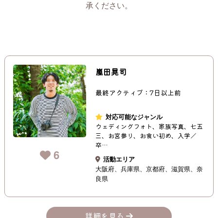
承ください。
嵐田晃司
最終アクティブ：7日以上前
対応可能なジャンル
ウェディングフォト、家族写真、七五
三、お宮参り、お食い初め、入学／
卒…
6
活動エリア
大阪府
兵庫県
京都府
滋賀県
奈
良県
詳細を見る