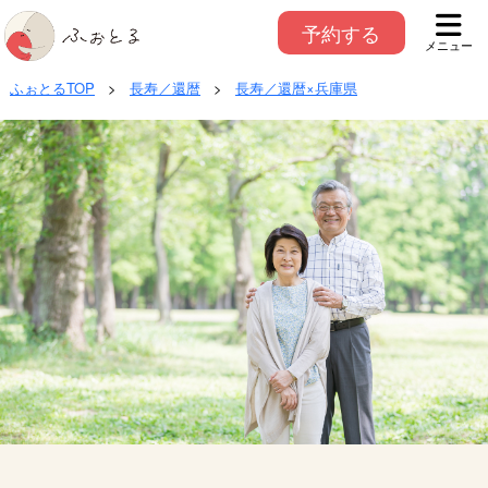
予約する
メニュー
ふぉとるTOP
>
長寿／還暦
>
長寿／還暦×兵庫県