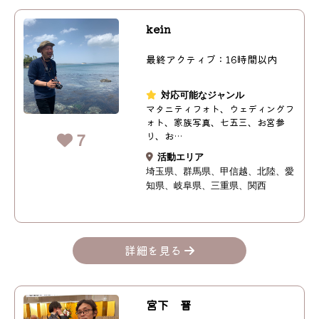
kein
最終アクティブ：16時間以内
対応可能なジャンル
マタニティフォト、ウェディングフ
ォト、家族写真、七五三、お宮参
7
り、お…
活動エリア
埼玉県
群馬県
甲信越
北陸
愛
知県
岐阜県
三重県
関西
詳細を見る
宮下 晋