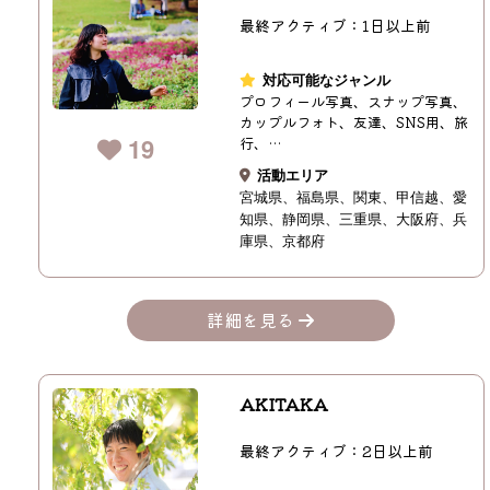
最終アクティブ：1日以上前
対応可能なジャンル
プロフィール写真、スナップ写真、
カップルフォト、友達、SNS用、旅
19
行、…
活動エリア
宮城県
福島県
関東
甲信越
愛
知県
静岡県
三重県
大阪府
兵
庫県
京都府
詳細を見る
AKITAKA
最終アクティブ：2日以上前