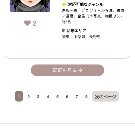
対応可能なジャンル
家族写真、プロフィール写真、長寿
／還暦、企業向け写真、物撮り(小
2
物/食…
活動エリア
関東
山梨県
長野県
詳細を見る
1
2
3
4
5
6
7
8
次のページ