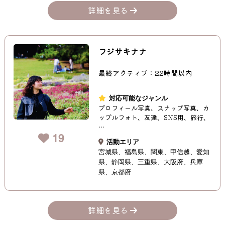
詳細を見る
フジサキナナ
最終アクティブ：22時間以内
対応可能なジャンル
プロフィール写真、スナップ写真、カ
ップルフォト、友達、SNS用、旅行、
…
19
活動エリア
宮城県
福島県
関東
甲信越
愛知
県
静岡県
三重県
大阪府
兵庫
県
京都府
詳細を見る