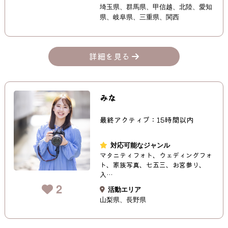
埼玉県
群馬県
甲信越
北陸
愛知
県
岐阜県
三重県
関西
詳細を見る
みな
最終アクティブ：15時間以内
対応可能なジャンル
マタニティフォト、ウェディングフォ
ト、家族写真、七五三、お宮参り、
入…
2
活動エリア
山梨県
長野県