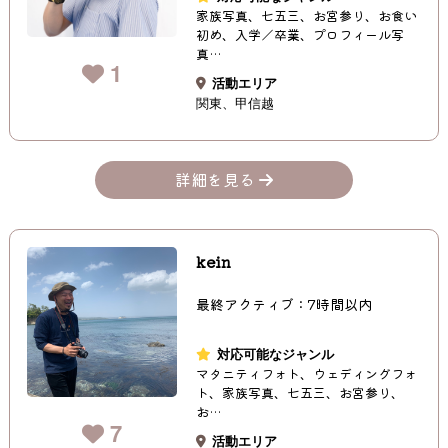
家族写真、七五三、お宮参り、お食い
初め、入学／卒業、プロフィール写
真…
1
活動エリア
関東
甲信越
詳細を見る
kein
最終アクティブ：7時間以内
対応可能なジャンル
マタニティフォト、ウェディングフォ
ト、家族写真、七五三、お宮参り、
お…
7
活動エリア