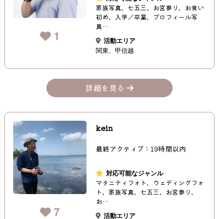
家族写真、七五三、お宮参り、お食い
初め、入学／卒業、プロフィール写
真…
1
活動エリア
関東
甲信越
詳細を見る
kein
最終アクティブ：19時間以内
対応可能なジャンル
マタニティフォト、ウェディングフォ
ト、家族写真、七五三、お宮参り、
お…
7
活動エリア