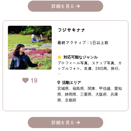
詳細を見る
フジサキナナ
最終アクティブ：1日以上前
対応可能なジャンル
プロフィール写真、スナップ写真、カ
ップルフォト、友達、SNS用、旅行、
…
19
活動エリア
宮城県
福島県
関東
甲信越
愛知
県
静岡県
三重県
大阪府
兵庫
県
京都府
詳細を見る