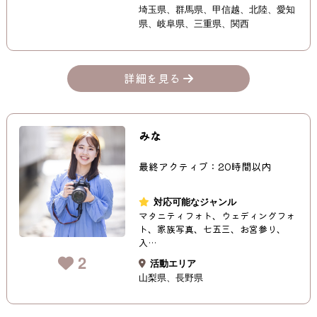
埼玉県
群馬県
甲信越
北陸
愛知
県
岐阜県
三重県
関西
詳細を見る
みな
最終アクティブ：20時間以内
対応可能なジャンル
マタニティフォト、ウェディングフォ
ト、家族写真、七五三、お宮参り、
入…
2
活動エリア
山梨県
長野県