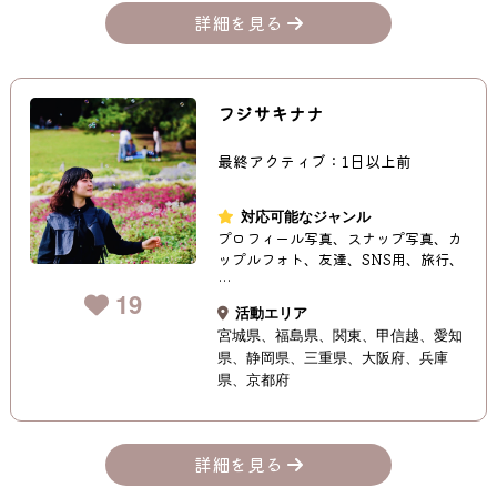
詳細を見る
フジサキナナ
最終アクティブ：1日以上前
対応可能なジャンル
プロフィール写真、スナップ写真、カ
ップルフォト、友達、SNS用、旅行、
…
19
活動エリア
宮城県
福島県
関東
甲信越
愛知
県
静岡県
三重県
大阪府
兵庫
県
京都府
詳細を見る