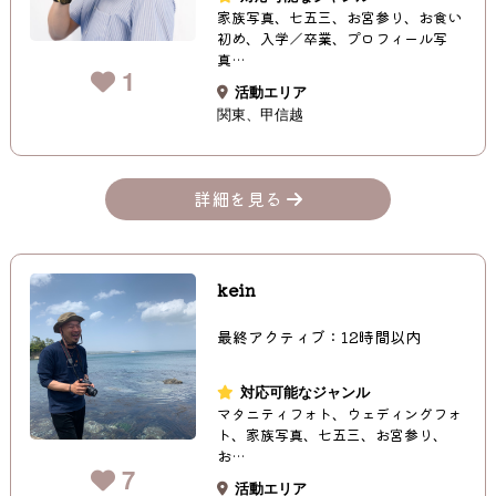
家族写真、七五三、お宮参り、お食い
初め、入学／卒業、プロフィール写
真…
1
活動エリア
関東
甲信越
詳細を見る
kein
最終アクティブ：12時間以内
対応可能なジャンル
マタニティフォト、ウェディングフォ
ト、家族写真、七五三、お宮参り、
お…
7
活動エリア