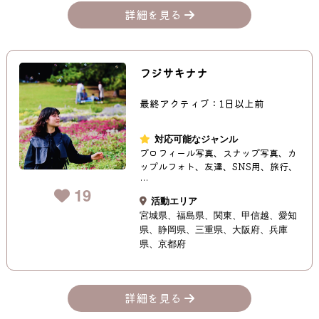
詳細を見る
フジサキナナ
最終アクティブ：1日以上前
対応可能なジャンル
プロフィール写真、スナップ写真、カ
ップルフォト、友達、SNS用、旅行、
…
19
活動エリア
宮城県
福島県
関東
甲信越
愛知
県
静岡県
三重県
大阪府
兵庫
県
京都府
詳細を見る