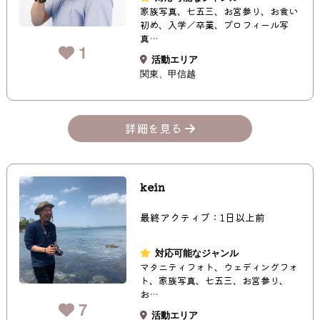
家族写真、七五三、お宮参り、お食い
初め、入学／卒業、プロフィール写
真…
1
活動エリア
関東
甲信越
詳細を見る
kein
最終アクティブ：1日以上前
対応可能なジャンル
マタニティフォト、ウェディングフォ
ト、家族写真、七五三、お宮参り、
お…
7
活動エリア