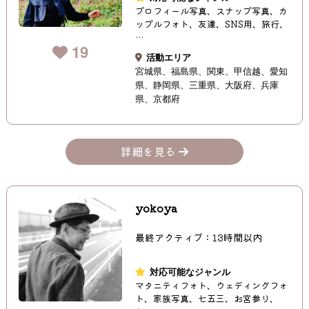
プロフィール写真、スナップ写真、カ
ップルフォト、友達、SNS用、旅行、
…
19
活動エリア
宮城県
福島県
関東
甲信越
愛知
県
静岡県
三重県
大阪府
兵庫
県
京都府
詳細を見る
yokoya
最終アクティブ：13時間以内
対応可能なジャンル
マタニティフォト、ウェディングフォ
ト、家族写真、七五三、お宮参り、