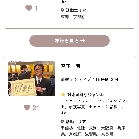
お…
1
活動エリア
東海
京都府
詳細を見る
宮下 晋
最終アクティブ：16時間以内
対応可能なジャンル
マタニティフォト、ウェディングフォ
21
ト、家族写真、七五三、お宮参り、
お…
活動エリア
甲信越
北陸
東海
大阪府
兵庫
県
京都府
滋賀県
奈良県