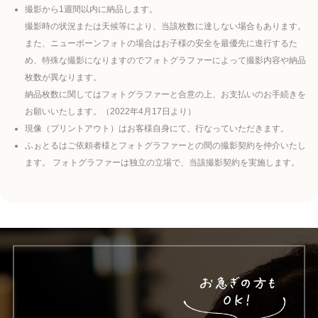
撮影から1週間以内に納品します。
撮影時の状況または天候等により、当該枚数に達しない場合もあります。
また、ニューボーンフォトの場合はお子様の安全を最優先に進行するた
め、特殊な撮影になりますのでフォトグラファーによって撮影内容や納品
枚数が異なります。
納品枚数に関してはフォトグラファーと合意の上、お支払いのお手続きを
お願いいたします。（2022年4月17日より）
現像（プリントアウト）はお客様自身にて、行なっていただきます。
ふぉとるはご依頼者様とフォトグラファーとの間の撮影契約を仲介いたし
ます。 フォトグラファーは独立の立場で、当該撮影契約を実施します。