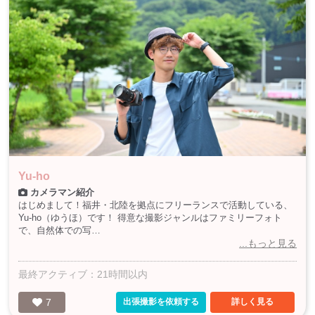
Yu-ho
カメラマン紹介
はじめまして！福井・北陸を拠点にフリーランスで活動している、
Yu-ho（ゆうほ）です！ 得意な撮影ジャンルはファミリーフォト
で、自然体での写…
...もっと見る
最終アクティブ：21時間以内
7
出張撮影を依頼する
詳しく見る