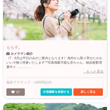
もち子｡
カメラマン紹介
《7・8月は平日のみのご案内となります》海外から取り寄せたかわ
いい小物☆持参いたします^^写真掲載可能な赤ちゃん、納品枚数増
量中☆ ...........…
...もっと見る
最終アクティブ：18時間以内
37
出張撮影を依頼する
詳しく見る