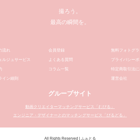
撮ろう。
最高の瞬間を。
の流れ
会員登録
無料フォトグラ
ェルジュサービス
よくある質問
プライバシーポ
約
コラム一覧
特定商取引法に
ライン細則
運営会社
グループサイト
動画クリエイターマッチングサービス「むびる」
エンジニア・デザイナーとのマッチングサービス「びるどる」
All Rights Reserved | ふぉとる